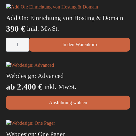
Add On: Einrichtung von Hosting & Domain
390
€
inkl. MwSt.
Add
On:
In den Warenkorb
Einrichtung
von
Hosting
&
Domain
Menge
Webdesign: Advanced
ab
2.400
€
inkl. MwSt.
Dieses
Ausführung wählen
Produkt
weist
mehrere
Varianten
auf.
Webdesign: One Pager