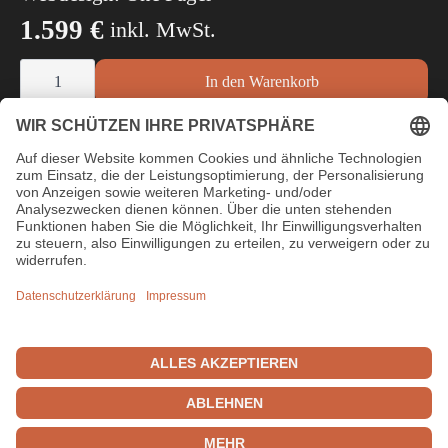
Die
1.599
€
inkl. MwSt.
Optionen
können
Webdesign:
auf
One
In den Warenkorb
der
Pager
Menge
Produktseite
gewählt
werden
TURNING IDEAS INTO REALTIY.
© 2026 Lupos Online Marketing
Impressum