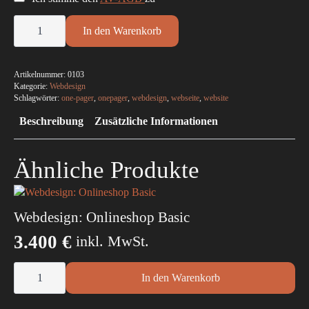
Webdesign:
Premium
In den Warenkorb
Menge
Artikelnummer:
0103
Kategorie:
Webdesign
Schlagwörter:
one-pager
,
onepager
,
webdesign
,
webseite
,
website
Beschreibung
Zusätzliche Informationen
Ähnliche Produkte
Webdesign: Onlineshop Basic
3.400
€
inkl. MwSt.
Webdesign:
Onlineshop
In den Warenkorb
Basic
Menge