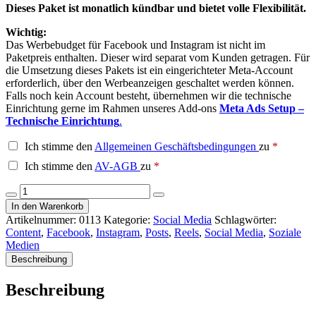
Dieses Paket ist monatlich kündbar und bietet volle Flexibilität.
Wichtig:
Das Werbebudget für Facebook und Instagram ist nicht im
Paketpreis enthalten. Dieser wird separat vom Kunden getragen. Für
die Umsetzung dieses Pakets ist ein eingerichteter Meta-Account
erforderlich, über den Werbeanzeigen geschaltet werden können.
Falls noch kein Account besteht, übernehmen wir die technische
Einrichtung gerne im Rahmen unseres Add-ons
Meta Ads Setup –
Technische Einrichtung
.
Ich stimme den
Allgemeinen Geschäftsbedingungen
zu
*
Ich stimme den
AV-AGB
zu
*
Social
Media
In den Warenkorb
Ads
Artikelnummer:
0113
Kategorie:
Social Media
Schlagwörter:
-
Content
,
Facebook
,
Instagram
,
Posts
,
Reels
,
Social Media
,
Soziale
Always
Medien
on
Beschreibung
Menge
Beschreibung