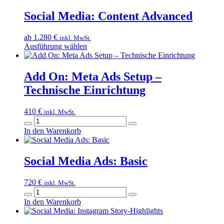
Social Media: Content Advanced
ab
1.280
€
inkl. MwSt.
Dieses
Ausführung wählen
Produkt
weist
mehrere
Add On: Meta Ads Setup –
Varianten
Technische Einrichtung
auf.
Die
Optionen
410
€
inkl. MwSt.
können
Add
auf
On:
In den Warenkorb
der
Meta
Produktseite
Ads
gewählt
Setup
Social Media Ads: Basic
werden
–
Technische
720
€
Einrichtung
inkl. MwSt.
Social
Menge
Media
In den Warenkorb
Ads:
Basic