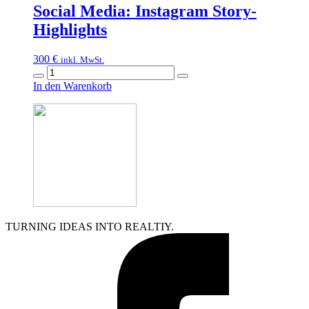
Menge
Social Media: Instagram Story-
Highlights
300
€
inkl. MwSt.
Social
Media:
In den Warenkorb
Instagram
Story-
Highlights
Menge
TURNING IDEAS INTO REALTIY.