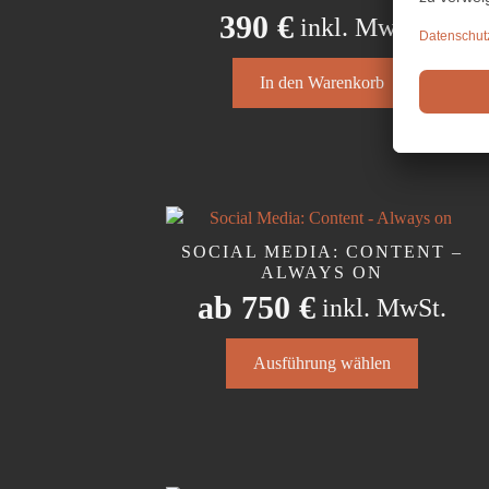
Produktseite
390
€
inkl. MwSt.
gewählt
werden
In den Warenkorb
SOCIAL MEDIA: CONTENT –
ALWAYS ON
ab
750
€
inkl. MwSt.
Dieses
Ausführung wählen
Produkt
weist
mehrere
Varianten
auf.