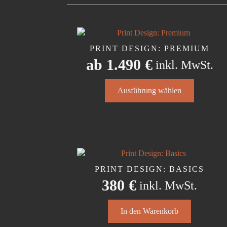
PRINT DESIGN: PREMIUM
ab
1.490
€
inkl. MwSt.
Dieses
Ausführung wählen
Produkt
weist
mehrere
Varianten
auf.
Die
Optionen
PRINT DESIGN: BASICS
können
380
€
inkl. MwSt.
auf
der
Produktseite
In den Warenkorb
gewählt