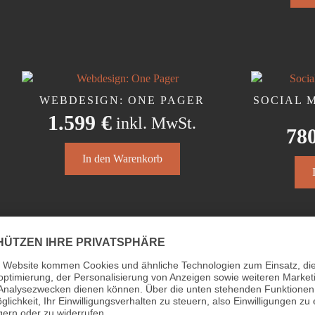
weist
mehr
Varia
auf.
Die
Opti
WEBDESIGN: ONE PAGER
SOCIAL 
könn
1.599
€
inkl. MwSt.
auf
78
der
Produ
In den Warenkorb
gewäh
werd
SOCIAL MEDIA: CONTENT
WEBDE
BASIC
ab
2.