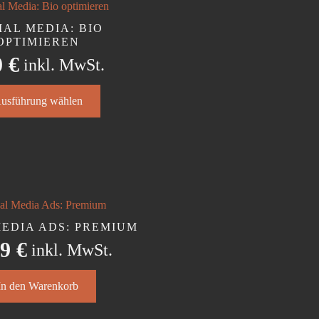
onen
IAL MEDIA: BIO
en
OPTIMIEREN
0
€
inkl. MwSt.
ktseite
s
lt
usführung wählen
kt
en
ere
nten
onen
en
MEDIA ADS: PREMIUM
99
€
inkl. MwSt.
ktseite
lt
In den Warenkorb
en