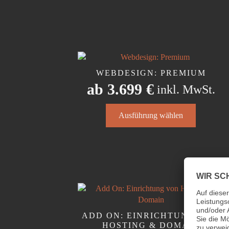
werden
WEBDESIGN: PREMIUM
ab
3.699
€
inkl. MwSt.
Dieses
Ausführung wählen
Produkt
weist
mehrere
Varianten
auf.
Die
Optionen
können
auf
ADD ON: EINRICHTUNG VON
der
HOSTING & DOMAIN