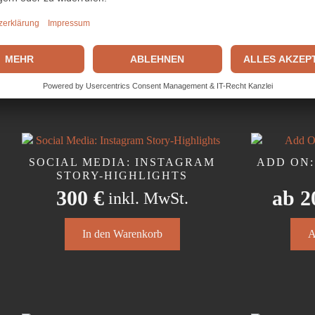
870
€
inkl. MwSt.
Diese
A
Produ
In den Warenkorb
weist
mehr
Varia
auf.
Die
Opti
könn
auf
SOCIAL MEDIA: INSTAGRAM
ADD ON:
der
STORY-HIGHLIGHTS
Produ
300
€
ab
2
inkl. MwSt.
gewäh
werd
Diese
In den Warenkorb
A
Produ
weist
mehr
Varia
auf.