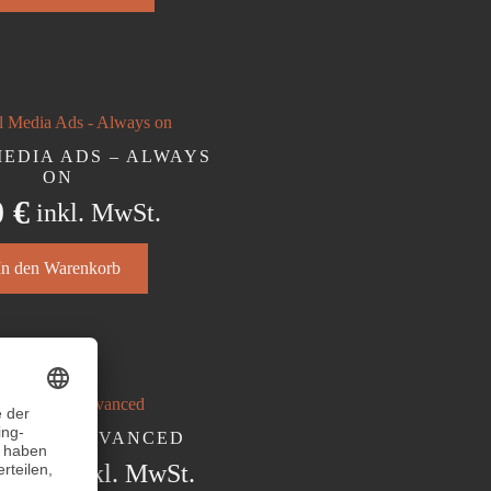
ere
nten
onen
MEDIA ADS – ALWAYS
en
ON
0
€
inkl. MwSt.
ktseite
lt
In den Warenkorb
en
SIGN: ADVANCED
400
€
inkl. MwSt.