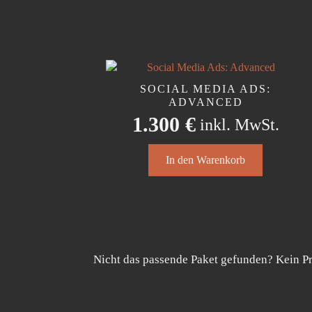
weist
mehrere
Varianten
auf.
Die
Optionen
SOCIAL MEDIA ADS:
können
ADVANCED
auf
1.300
€
inkl. MwSt.
der
Produktseite
gewählt
In den Warenkorb
werden
Nicht das passende Paket gefunden? Kein Pro