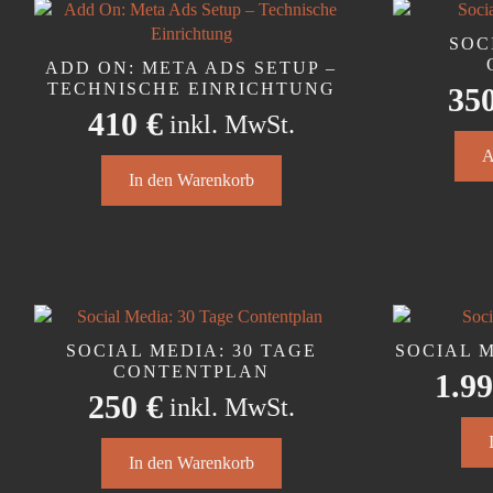
Die
Opti
SOC
könn
ADD ON: META ADS SETUP –
auf
TECHNISCHE EINRICHTUNG
35
der
410
€
inkl. MwSt.
Produ
Diese
gewäh
A
Produ
werd
In den Warenkorb
weist
mehr
Varia
auf.
Die
Opti
könn
SOCIAL MEDIA: 30 TAGE
SOCIAL 
auf
CONTENTPLAN
1.9
der
250
€
inkl. MwSt.
Produ
gewäh
werd
In den Warenkorb