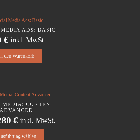
 MEDIA ADS: BASIC
0
€
inkl. MwSt.
In den Warenkorb
L MEDIA: CONTENT
ADVANCED
280
€
inkl. MwSt.
s
usführung wählen
kt