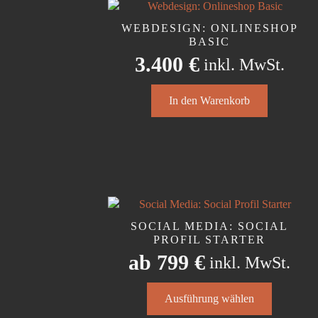
Die
Optionen
WEBDESIGN: ONLINESHOP
können
BASIC
auf
3.400
€
inkl. MwSt.
der
Produktseite
gewählt
In den Warenkorb
werden
SOCIAL MEDIA: SOCIAL
PROFIL STARTER
ab
799
€
inkl. MwSt.
Dieses
Ausführung wählen
Produkt