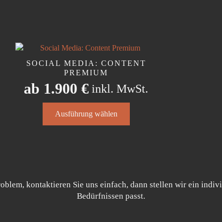
SOCIAL MEDIA: CONTENT
PREMIUM
ab
1.900
€
inkl. MwSt.
Dieses
Ausführung wählen
Produkt
weist
mehrere
Varianten
auf.
Die
Optionen
blem, kontaktieren Sie uns einfach, dann stellen wir ein indi
können
Bedürfnissen passt.
auf
der