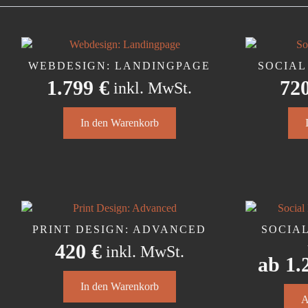
WEBDESIGN: LANDINGPAGE
SOCIAL
1.799
€
72
inkl. MwSt.
In den Warenkorb
PRINT DESIGN: ADVANCED
SOCIA
420
€
inkl. MwSt.
ab
1.
In den Warenkorb
Diese
A
Produ