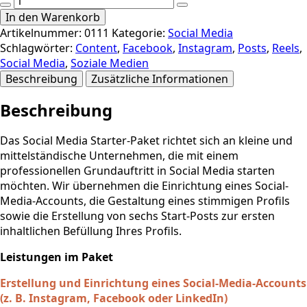
Media:
In den Warenkorb
Social
Artikelnummer:
0111
Kategorie:
Social Media
Profil
Schlagwörter:
Content
,
Facebook
,
Instagram
,
Posts
,
Reels
,
Starter
Social Media
,
Soziale Medien
Menge
Beschreibung
Zusätzliche Informationen
Beschreibung
Das Social Media Starter-Paket richtet sich an kleine und
mittelständische Unternehmen, die mit einem
professionellen Grundauftritt in Social Media starten
möchten. Wir übernehmen die Einrichtung eines Social-
Media-Accounts, die Gestaltung eines stimmigen Profils
sowie die Erstellung von sechs Start-Posts zur ersten
inhaltlichen Befüllung Ihres Profils.
Leistungen im Paket
Erstellung und Einrichtung eines Social-Media-Accounts
(z. B. Instagram, Facebook oder LinkedIn)