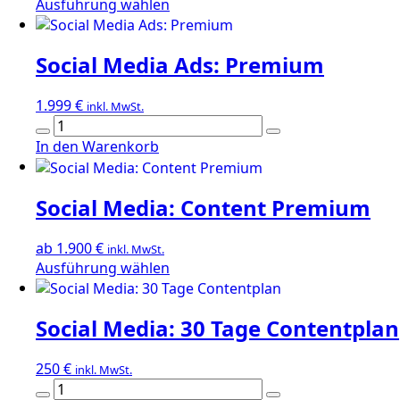
Dieses
Ausführung wählen
Produkt
weist
Social Media Ads: Premium
mehrere
Varianten
auf.
1.999
€
inkl. MwSt.
Die
Social
Optionen
Media
In den Warenkorb
können
Ads:
auf
Premium
der
Social Media: Content Premium
Menge
Produktseite
gewählt
ab
1.900
€
inkl. MwSt.
werden
Dieses
Ausführung wählen
Produkt
weist
Social Media: 30 Tage Contentplan
mehrere
Varianten
auf.
250
€
inkl. MwSt.
Die
Social