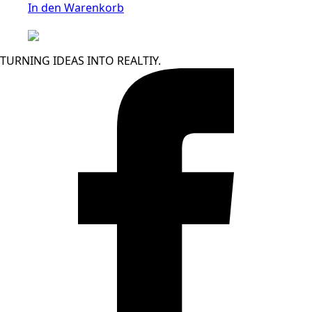
Optionen
Media:
In den Warenkorb
können
30
auf
Tage
der
Contentplan
TURNING IDEAS INTO REALTIY.
Produktseite
Menge
gewählt
werden