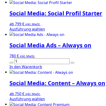
Social Media: Social Profil Starter
ab
799
€
inkl. MwSt.
Dieses
Ausführung wählen
Produkt
weist
Social Media Ads – Always on
mehrere
Varianten
auf.
780
€
inkl. MwSt.
Die
Social
Optionen
Media
In den Warenkorb
können
Ads
auf
-
der
Social Media: Content – Always on
Always
Produktseite
on
gewählt
Menge
ab
750
€
inkl. MwSt.
werden
Dieses
Ausführung wählen
Produkt