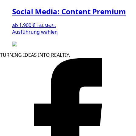
weist
Social Media: Content Premium
mehrere
Varianten
auf.
ab
1.900
€
inkl. MwSt.
Die
Dieses
Ausführung wählen
Optionen
Produkt
können
weist
auf
mehrere
TURNING IDEAS INTO REALTIY.
der
Varianten
Produktseite
auf.
gewählt
Die
werden
Optionen
können
auf
der
Produktseite
gewählt
werden