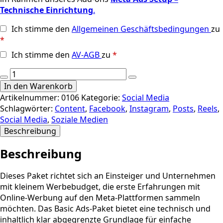
Technische Einrichtung
.
Ich stimme den
Allgemeinen Geschäftsbedingungen
zu
*
Ich stimme den
AV-AGB
zu
*
Social
Media
In den Warenkorb
Ads:
Artikelnummer:
0106
Kategorie:
Social Media
Basic
Schlagwörter:
Content
,
Facebook
,
Instagram
,
Posts
,
Reels
,
Menge
Social Media
,
Soziale Medien
Beschreibung
Beschreibung
Dieses Paket richtet sich an Einsteiger und Unternehmen
mit kleinem Werbebudget, die erste Erfahrungen mit
Online-Werbung auf den Meta-Plattformen sammeln
möchten. Das Basic Ads-Paket bietet eine technisch und
inhaltlich klar abgegrenzte Grundlage für einfache