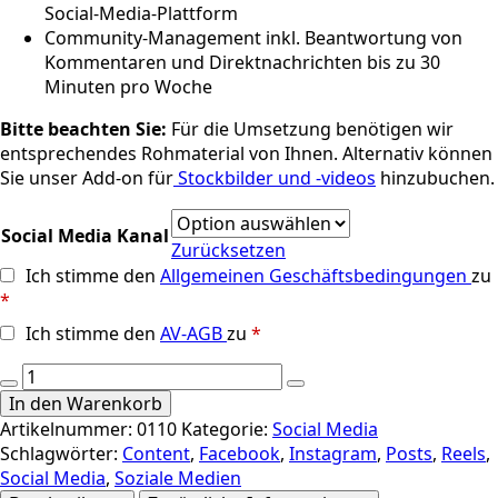
Social-Media-Plattform
Community-Management inkl. Beantwortung von
Kommentaren und Direktnachrichten bis zu 30
Minuten pro Woche
Bitte beachten Sie:
Für die Umsetzung benötigen wir
entsprechendes Rohmaterial von Ihnen. Alternativ können
Sie unser Add-on für
Stockbilder und -videos
hinzubuchen.
Social Media Kanal
Zurücksetzen
Ich stimme den
Allgemeinen Geschäftsbedingungen
zu
*
Ich stimme den
AV-AGB
zu
*
Social
Media:
In den Warenkorb
Content
Artikelnummer:
0110
Kategorie:
Social Media
Premium
Schlagwörter:
Content
,
Facebook
,
Instagram
,
Posts
,
Reels
,
Menge
Social Media
,
Soziale Medien