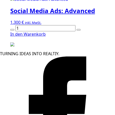
Basic
Social Media Ads: Advanced
Menge
1.300
€
inkl. MwSt.
Social
Media
In den Warenkorb
Ads:
Advanced
Menge
TURNING IDEAS INTO REALTIY.