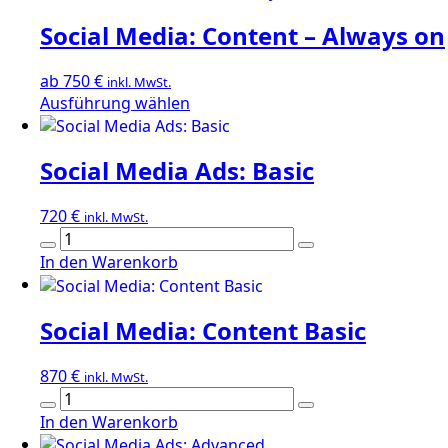
Social Media: Content – Always on
ab
750
€
inkl. MwSt.
Dieses
Ausführung wählen
Produkt
weist
Social Media Ads: Basic
mehrere
Varianten
auf.
720
€
inkl. MwSt.
Die
Social
Optionen
Media
In den Warenkorb
können
Ads:
auf
Basic
der
Social Media: Content Basic
Menge
Produktseite
gewählt
870
€
inkl. MwSt.
werden
Social
Media:
In den Warenkorb
Content