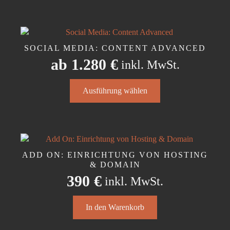
SOCIAL MEDIA: CONTENT ADVANCED
ab
1.280
€
inkl. MwSt.
Dieses
Ausführung wählen
Produkt
weist
mehrere
Varianten
auf.
Die
ADD ON: EINRICHTUNG VON HOSTING
Optionen
& DOMAIN
können
390
€
inkl. MwSt.
auf
der
In den Warenkorb
Produktseite
gewählt