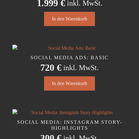
1.999
€
inkl. MwSt.
können
auf
der
In den Warenkorb
Produktseite
gewählt
werden
SOCIAL MEDIA ADS: BASIC
720
€
inkl. MwSt.
In den Warenkorb
SOCIAL MEDIA: INSTAGRAM STORY-
HIGHLIGHTS
300
€
inkl. MwSt.