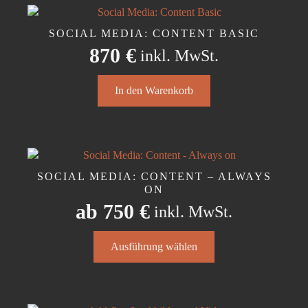
SOCIAL MEDIA: CONTENT BASIC
870
€
inkl. MwSt.
In den Warenkorb
SOCIAL MEDIA: CONTENT – ALWAYS
ON
ab
750
€
inkl. MwSt.
Dieses
Ausführung wählen
Produkt
weist
mehrere
Varianten