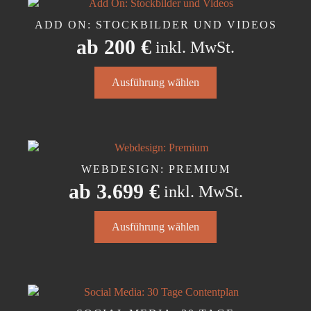
auf.
Die
ADD ON: STOCKBILDER UND VIDEOS
Optionen
ab
200
€
inkl. MwSt.
können
auf
Dieses
der
Ausführung wählen
Produkt
Produktseite
weist
gewählt
mehrere
werden
Varianten
auf.
Die
WEBDESIGN: PREMIUM
Optionen
ab
3.699
€
inkl. MwSt.
können
auf
Dieses
der
Ausführung wählen
Produkt
Produktseite
weist
gewählt
mehrere
werden
Varianten
auf.
Die