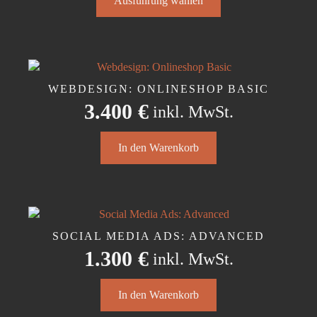
Ausführung wählen
Produkt
Produktseite
weist
gewählt
mehrere
werden
Varianten
auf.
Die
WEBDESIGN: ONLINESHOP BASIC
Optionen
3.400
€
inkl. MwSt.
können
auf
der
In den Warenkorb
Produktseite
gewählt
werden
SOCIAL MEDIA ADS: ADVANCED
1.300
€
inkl. MwSt.
In den Warenkorb