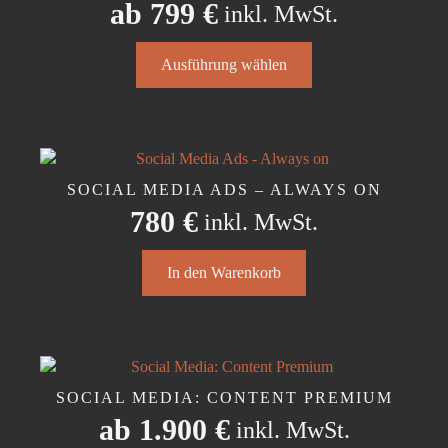
ab
799
€
inkl. MwSt.
Dieses
Ausführung wählen
Produkt
weist
mehrere
Varianten
auf.
Die
SOCIAL MEDIA ADS – ALWAYS ON
Optionen
780
€
inkl. MwSt.
können
auf
der
In den Warenkorb
Produktseite
gewählt
werden
SOCIAL MEDIA: CONTENT PREMIUM
ab
1.900
€
inkl. MwSt.