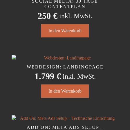
SOCIAL MEDIA: 30 TAGE
Optionen
CONTENTPLAN
können
250
€
inkl. MwSt.
auf
der
In den Warenkorb
Produktseite
gewählt
werden
WEBDESIGN: LANDINGPAGE
1.799
€
inkl. MwSt.
In den Warenkorb
ADD ON: META ADS SETUP –