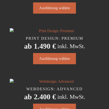
Dieses
Ausführung wählen
Produkt
weist
mehrere
Varianten
auf.
Die
PRINT DESIGN: PREMIUM
Optionen
ab
1.490
€
inkl. MwSt.
können
auf
Dieses
der
Ausführung wählen
Produkt
Produktseite
weist
gewählt
mehrere
werden
Varianten
auf.
Die
WEBDESIGN: ADVANCED
Optionen
ab
2.400
€
inkl. MwSt.
können
auf
Dieses
der