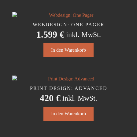
werden
WEBDESIGN: ONE PAGER
1.599
€
inkl. MwSt.
In den Warenkorb
PRINT DESIGN: ADVANCED
420
€
inkl. MwSt.
In den Warenkorb