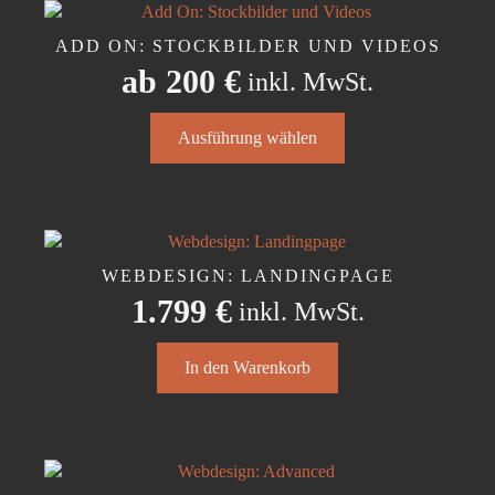
ADD ON: STOCKBILDER UND VIDEOS
ab
200
€
inkl. MwSt.
Dieses
Ausführung wählen
Produkt
weist
mehrere
Varianten
auf.
Die
WEBDESIGN: LANDINGPAGE
Optionen
1.799
€
inkl. MwSt.
können
auf
der
In den Warenkorb
Produktseite
gewählt
werden