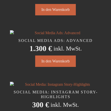
auf
der
In den Warenkorb
Produktseite
gewählt
werden
SOCIAL MEDIA ADS: ADVANCED
1.300
€
inkl. MwSt.
In den Warenkorb
SOCIAL MEDIA: INSTAGRAM STORY-
HIGHLIGHTS
300
€
inkl. MwSt.