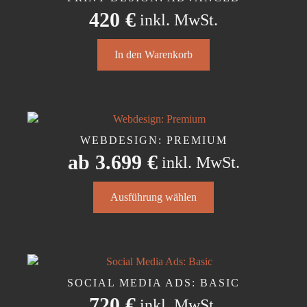
420
€
inkl. MwSt.
In den Warenkorb
WEBDESIGN: PREMIUM
ab
3.699
€
inkl. MwSt.
Dieses
Ausführung wählen
Produkt
weist
mehrere
Varianten
auf.
Die
SOCIAL MEDIA ADS: BASIC
Optionen
720
€
inkl. MwSt.