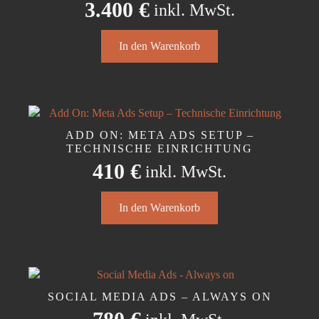
3.400
€
inkl. MwSt.
können
auf
der
In den Warenkorb
Produktseite
gewählt
werden
ADD ON: META ADS SETUP –
TECHNISCHE EINRICHTUNG
410
€
inkl. MwSt.
In den Warenkorb
SOCIAL MEDIA ADS – ALWAYS ON