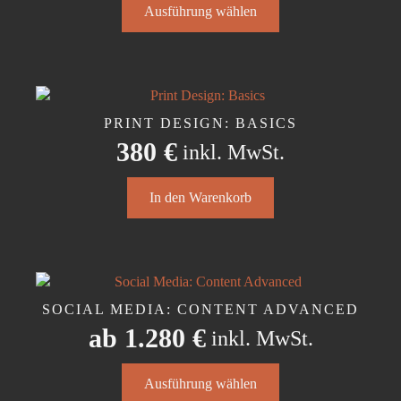
Ausführung wählen
Produkt
weist
mehrere
Varianten
auf.
Die
PRINT DESIGN: BASICS
Optionen
380
€
inkl. MwSt.
können
auf
der
In den Warenkorb
Produktseite
gewählt
werden
SOCIAL MEDIA: CONTENT ADVANCED
ab
1.280
€
inkl. MwSt.
Dieses
Ausführung wählen
Produkt