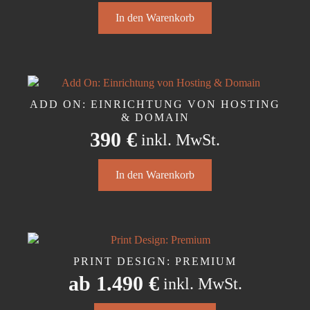
In den Warenkorb
ADD ON: EINRICHTUNG VON HOSTING
& DOMAIN
390
€
inkl. MwSt.
In den Warenkorb
PRINT DESIGN: PREMIUM
ab
1.490
€
inkl. MwSt.
Dieses