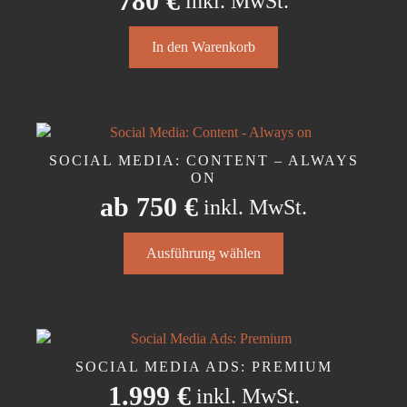
780
€
inkl. MwSt.
In den Warenkorb
SOCIAL MEDIA: CONTENT – ALWAYS
ON
ab
750
€
inkl. MwSt.
Dieses
Ausführung wählen
Produkt
weist
mehrere
Varianten
auf.
Die
SOCIAL MEDIA ADS: PREMIUM
Optionen
1.999
€
inkl. MwSt.
können