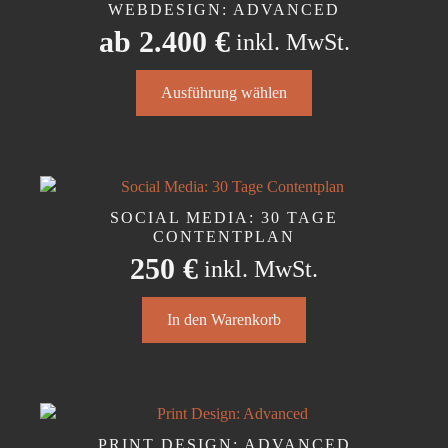
WEBDESIGN: ADVANCED
ab
2.400
€
inkl. MwSt.
Dieses
Ausführung wählen
Produkt
weist
mehrere
Varianten
auf.
Die
SOCIAL MEDIA: 30 TAGE
Optionen
CONTENTPLAN
können
250
€
inkl. MwSt.
auf
der
In den Warenkorb
Produktseite
gewählt
werden
PRINT DESIGN: ADVANCED