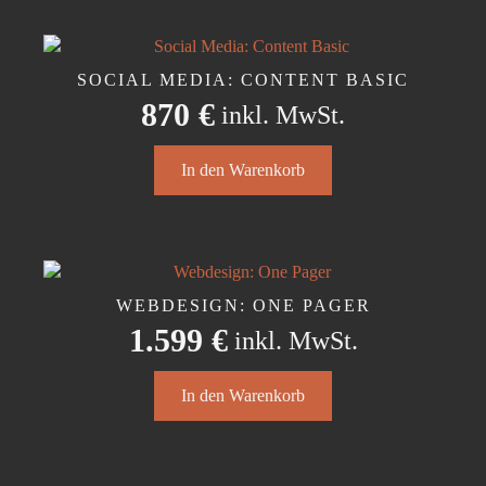
mehrere
werden
Varianten
auf.
Die
SOCIAL MEDIA: CONTENT BASIC
Optionen
870
€
inkl. MwSt.
können
auf
der
In den Warenkorb
Produktseite
gewählt
werden
WEBDESIGN: ONE PAGER
1.599
€
inkl. MwSt.
In den Warenkorb