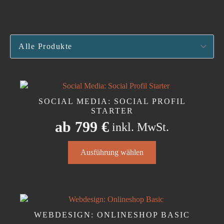
SOCIAL MEDIA: SOCIAL PROFIL
STARTER
ab
799
€
inkl. MwSt.
Dieses
Ausführung wählen
Produkt
weist
mehrere
Varianten
auf.
Die
WEBDESIGN: ONLINESHOP BASIC
Optionen