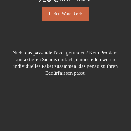
können
auf
der
In den Warenkorb
Produktseite
gewählt
werden
Nicht das passende Paket gefunden? Kein Problem,
kontaktieren Sie uns einfach, dann stellen wir ein
individuelles Paket zusammen, das genau zu Ihren
Bedürfnissen passt.