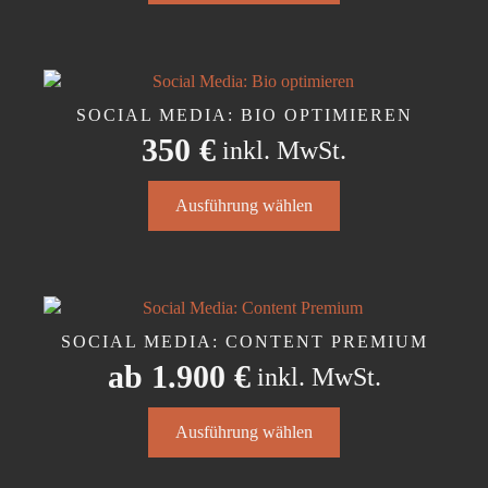
weist
mehrere
Varianten
auf.
Die
SOCIAL MEDIA: BIO OPTIMIEREN
Optionen
350
€
inkl. MwSt.
können
auf
Dieses
der
Ausführung wählen
Produkt
Produktseite
weist
gewählt
mehrere
werden
Varianten
auf.
Die
SOCIAL MEDIA: CONTENT PREMIUM
Optionen
ab
1.900
€
inkl. MwSt.
können
auf
Dieses
der
Ausführung wählen
Produkt
Produktseite
weist
gewählt